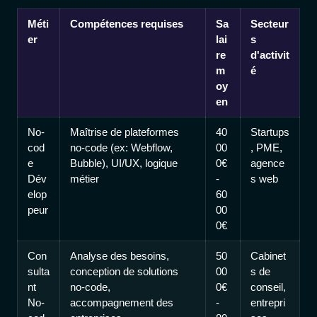
Méti
Compétences requises
Sa
Secteur
er
lai
s
re
d'activit
m
é
oy
en
No-
Maîtrise de plateformes
40
Startups
cod
no-code (ex: Webflow,
00
, PME,
e
Bubble), UI/UX, logique
0€
agence
Dév
métier
-
s web
elop
60
peur
00
0€
Con
Analyse des besoins,
50
Cabinet
sulta
conception de solutions
00
s de
nt
no-code,
0€
conseil,
No-
accompagnement des
-
entrepri