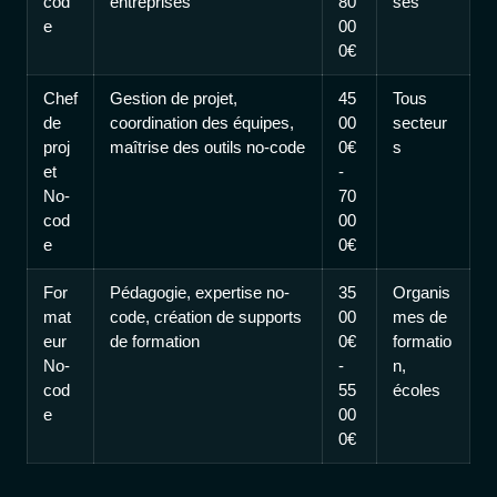
cod
entreprises
80
ses
e
00
0€
Chef
Gestion de projet,
45
Tous
de
coordination des équipes,
00
secteur
proj
maîtrise des outils no-code
0€
s
et
-
No-
70
cod
00
e
0€
For
Pédagogie, expertise no-
35
Organis
mat
code, création de supports
00
mes de
eur
de formation
0€
formatio
No-
-
n,
cod
55
écoles
e
00
0€