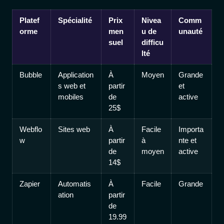
Platef
Spécialité
Prix
Nivea
Comm
orme
men
u de
unauté
suel
difficu
lté
Bubble
Application
À
Moyen
Grande
s web et
partir
et
mobiles
de
active
25$
Webflo
Sites web
À
Facile
Importa
w
partir
à
nte et
de
moyen
active
14$
Zapier
Automatis
À
Facile
Grande
ation
partir
de
19.99