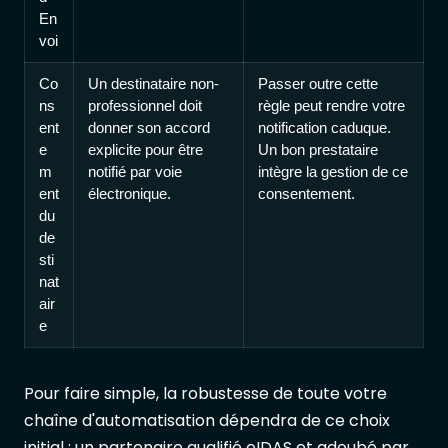
En
voi
Co
Un destinataire non-
Passer outre cette
ns
professionnel doit
règle peut rendre votre
ent
donner son accord
notification caduque.
e
explicite pour être
Un bon prestataire
m
notifié par voie
intègre la gestion de ce
ent
électronique.
consentement.
du
de
sti
nat
air
e
Pour faire simple, la robustesse de toute votre
chaîne d'automatisation dépendra de ce choix
initial : un partenaire qualifié eIDAS et adoubé par