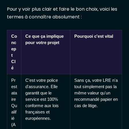
Pour y voir plus clair et faire le bon choix, voici les
termes à connaître absolument :
Co
Ce que ça implique
Pourquoi c'est vital
nc
pour votre projet
ep
t
Cl
é
Pr
C'est votre police
Sans ça, votre LRE n'a
est
d'assurance. Elle
tout simplement pas la
ata
garantit que le
même valeur qu'un
ire
service est 100%
recommandé papier en
Qu
conforme aux lois
cas de litige.
alif
françaises et
ié
européennes.
(A