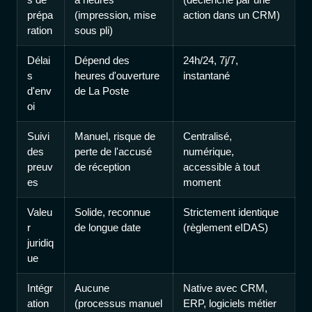
prépa
(impression, mise
action dans un CRM)
ration
sous pli)
Délai
Dépend des
24h/24, 7j/7,
s
heures d'ouverture
instantané
d'env
de La Poste
oi
Suivi
Manuel, risque de
Centralisé,
des
perte de l'accusé
numérique,
preuv
de réception
accessible à tout
es
moment
Valeu
Solide, reconnue
Strictement identique
r
de longue date
(règlement eIDAS)
juridiq
ue
Intégr
Aucune
Native avec CRM,
ation
(processus manuel
ERP, logiciels métier