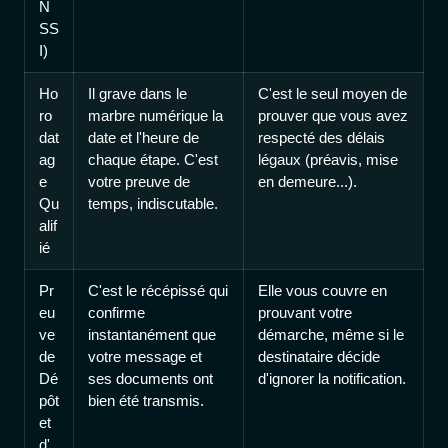
N
SS
I)
Ho
Il grave dans le
C'est le seul moyen de
ro
marbre numérique la
prouver que vous avez
dat
date et l'heure de
respecté des délais
ag
chaque étape. C'est
légaux (préavis, mise
e
votre preuve de
en demeure...).
Qu
temps, indiscutable.
alif
ié
Pr
C'est le récépissé qui
Elle vous couvre en
eu
confirme
prouvant votre
ve
instantanément que
démarche, même si le
de
votre message et
destinataire décide
Dé
ses documents ont
d'ignorer la notification.
pôt
bien été transmis.
et
d'