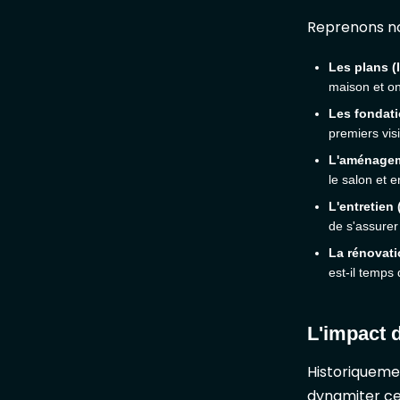
Reprenons not
Les plans (
maison et on
Les fondat
premiers visi
L'aménagem
le salon et e
L'entretien 
de s'assurer
La rénovati
est-il temps 
L'impact 
Historiquemen
dynamiter ce 