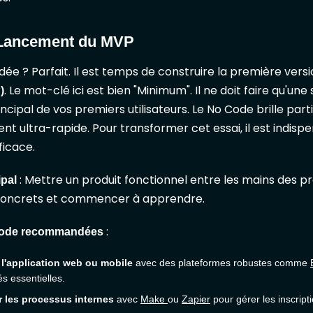
 Lancement du MVP
lidée ? Parfait. Il est temps de construire la première versi
. Le mot-clé ici est bien "Minimum". Il ne doit faire qu'un
)
ncipal de vos premiers utilisateurs. Le No Code brille p
 ultra-rapide. Pour transformer cet essai, il est indisp
ficace.
: Mettre un produit fonctionnel entre les mains des pre
ipal
concrets et commencer à apprendre.
:
Code recommandées
l'application web ou mobile
avec des plateformes robustes comme
és essentielles.
 les processus internes
avec
Make
ou
Zapier
pour gérer les inscript