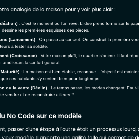
re analogie de la maison pour y voir plus clair :
Idéation)
: C'est le moment où l'on rêve. L'idée prend forme sur le pap
 dessine les premières esquisses des pièces.
ions (Lancement)
: On passe au concret. On construit la première ver
teurs à tester sa solidité.
ent (Croissance)
: Votre maison plaît, le quartier s'anime. Il faut 
n améliorant le confort général.
(Maturité)
: La maison est bien établie, reconnue. L'objectif est mainten
 que ses habitants s'y sentent bien pour longtemps.
on ou la vente (Déclin)
: Le temps passe, les modes changent. Faut-i
de vendre et de reconstruire ailleurs ?
du No Code sur ce modèle
t, passer d'une étape à l'autre était un processus lourd,
vieux modèle. Il apporte une agilité folle qui permet de de