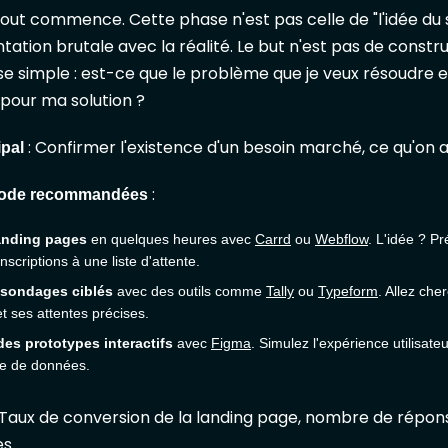
 tout commence. Cette phase n'est pas celle de "l'idée du
tation brutale avec la réalité. Le but n'est pas de constr
 simple : est-ce que le problème que je veux résoudre ex
 pour ma solution ?
: Confirmer l'existence d'un besoin marché, ce qu'on a
ipal
:
Code recommandées
anding pages
en quelques heures avec
Carrd
ou
Webflow
. L'idée ? P
inscriptions à une liste d'attente.
 sondages ciblés
avec des outils comme
Tally
ou
Typeform
. Allez ch
et ses attentes précises.
des prototypes interactifs
avec
Figma
. Simulez l'expérience utilisate
e de données.
 Taux de conversion de la landing page, nombre de réponse
s.