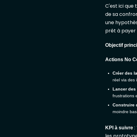
C'est ici que
de sa confron
une hypothèse
prêt à payer
Objectif princ
Actions No 
Créer des l
réel via des 
Lancer des
frustrations 
Construire 
moindre bas
:
KPI à suivre
les prototype