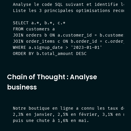
Analyse le code SQL suivant et identifie les 
Liste les 3 principales optimisations recomma
SELECT a.*, b.*, c.*

FROM customers a

JOIN orders b ON a.customer_id = b.customer_i
JOIN order_items c ON b.order_id = c.order_id
WHERE a.signup_date > '2023-01-01'

ORDER BY b.total_amount DESC
Chain of Thought : Analyse
business
Notre boutique en ligne a connu les taux de c
2,3% en janvier, 2,5% en février, 3,1% en mar
puis une chute à 1,6% en mai.
