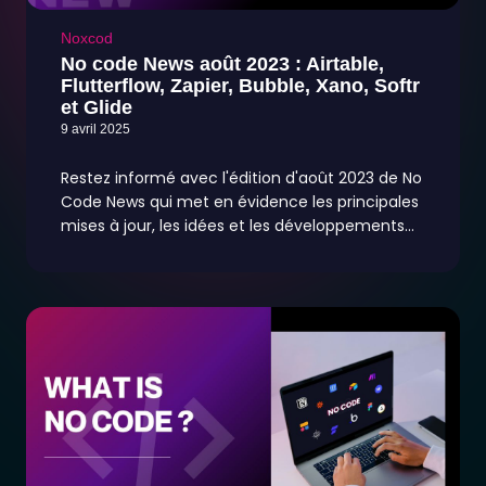
Noxcod
No code News août 2023 : Airtable,
Flutterflow, Zapier, Bubble, Xano, Softr
et Glide
9 avril 2025
Restez informé avec l'édition d'août 2023 de No
Code News qui met en évidence les principales
mises à jour, les idées et les développements
des plateformes sans code comme Airtable,
Flutterflow, Zapier, Bubble, Xano et Glide.
Explorez des contenus exclusifs visant à
promouvoir le mouvement no-code et à libérer
votre créativité.