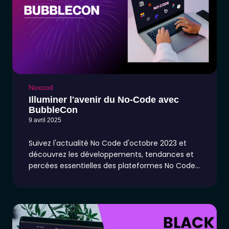
Noxcod
Illuminer l'avenir du No-Code avec
BubbleCon
9 avril 2025
Suivez l'actualité No Code d'octobre 2023 et
découvrez les développements, tendances et
percées essentielles des plateformes No Code
telles que Webflow, Bubble, Adalo, Softr, Framer,
Make et Flutter Flow. Plongez dans un contenu
d'experts conçu pour alimenter le mouvement
no-code et stimuler votre créativité.