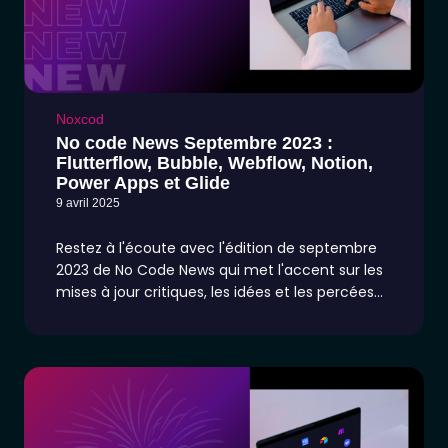
Noxcod
No code News Septembre 2023 :
Flutterflow, Bubble, Webflow, Notion,
Power Apps et Glide
9 avril 2025
Restez à l'écoute avec l'édition de septembre
2023 de No Code News qui met l'accent sur les
mises à jour critiques, les idées et les percées
dans les plates-formes sans code telles que
Flutterflow, Bubble, Webflow, Notion, Power
Apps, Weweb et Glide. Plongez dans un contenu
spécialisé ciblant le soutien de la révolution no-
code et l'allumage de votre innovation.