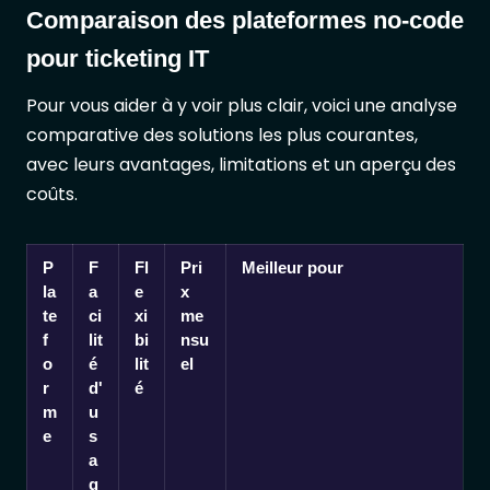
Comparaison des plateformes no-code
pour ticketing IT
Pour vous aider à y voir plus clair, voici une analyse
comparative des solutions les plus courantes,
avec leurs avantages, limitations et un aperçu des
coûts.
P
F
Fl
Pri
Meilleur pour
la
a
e
x
te
ci
xi
me
f
lit
bi
nsu
o
é
lit
el
r
d'
é
m
u
e
s
a
g