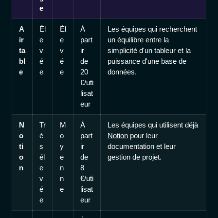
e
A
Él
Él
À
Les équipes qui recherchent
ir
e
e
part
un équilibre entre la
ta
v
v
ir
simplicité d'un tableur et la
bl
é
é
de
puissance d'une base de
e
e
e
20
données.
€/uti
lisat
eur
N
Tr
M
À
Les équipes qui utilisent déjà
o
è
o
part
Notion
pour leur
ti
s
y
ir
documentation et leur
o
él
e
de
gestion de projet.
n
e
n
8
v
n
€/uti
é
e
lisat
e
eur