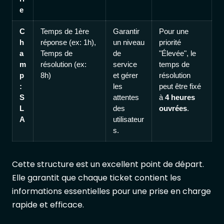
e
C
Temps de 1ère
Garantir
Pour une
h
réponse (ex: 1h),
un niveau
priorité
a
Temps de
de
"Élevée", le
m
résolution (ex:
service
temps de
p
8h)
et gérer
résolution
:
les
peut être fixé
S
attentes
à
4 heures
L
des
ouvrées
.
A
utilisateur
s.
Cette structure est un excellent point de départ.
Elle garantit que chaque ticket contient les
informations essentielles pour une prise en charge
rapide et efficace.