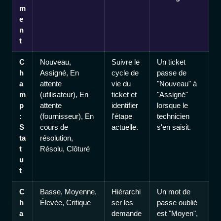
m
e
n
t
C
Nouveau,
Suivre le
Un ticket
h
Assigné, En
cycle de
passe de
a
attente
vie du
"Nouveau" à
m
(utilisateur), En
ticket et
"Assigné"
p
attente
identifier
lorsque le
:
(fournisseur), En
l'étape
technicien
S
cours de
actuelle.
s'en saisit.
ta
résolution,
t
Résolu, Clôturé
u
t
C
Basse, Moyenne,
Hiérarchi
Un mot de
h
Élevée, Critique
ser les
passe oublié
a
demande
est "Moyen",