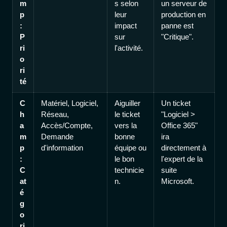
m
s selon
un serveur de
p
leur
production en
:
impact
panne est
P
sur
"Critique".
ri
l'activité.
o
ri
té
C
Matériel, Logiciel,
Aiguiller
Un ticket
h
Réseau,
le ticket
"Logiciel >
a
Accès/Compte,
vers la
Office 365"
m
Demande
bonne
ira
p
d'information
équipe ou
directement à
:
le bon
l'expert de la
C
technicie
suite
at
n.
Microsoft.
é
g
o
ri