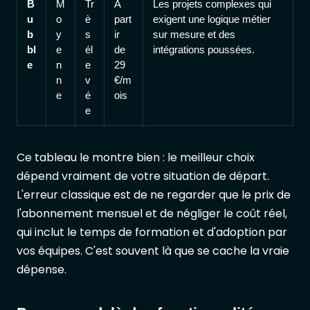
B
M
Tr
À
Les projets complexes qui
u
o
è
part
exigent une logique métier
b
y
s
ir
sur mesure et des
bl
e
él
de
intégrations poussées.
e
n
e
29
n
v
€/m
e
é
ois
e
Ce tableau le montre bien : le meilleur choix
dépend vraiment de votre situation de départ.
L'erreur classique est de ne regarder que le prix de
l'abonnement mensuel et de négliger le coût réel,
qui inclut le temps de formation et d'adoption par
vos équipes. C'est souvent là que se cache la vraie
dépense.