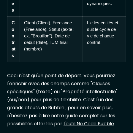
e
dynamiques.
s
C
Client (Client), Freelance
Lie les entités et
o
(Freelance), Statut (texte :
suit le cycle de
n
ex. "Brouillon"), Date de
vie de chaque
tr
début (date), TJM final
contrat.
at
(nombre)
s
Ceci n'est qu'un point de départ. Vous pourriez
l'enrichir avec des champs comme "Clauses
spécifiques" (texte) ou "Propriété intellectuelle"
(oui/non) pour plus de flexibilité. C'est l'un des
grands atouts de Bubble ; pour en savoir plus,
n'hésitez pas à lire notre guide complet sur les
possibilités offertes par
l'outil No Code Bubble
.