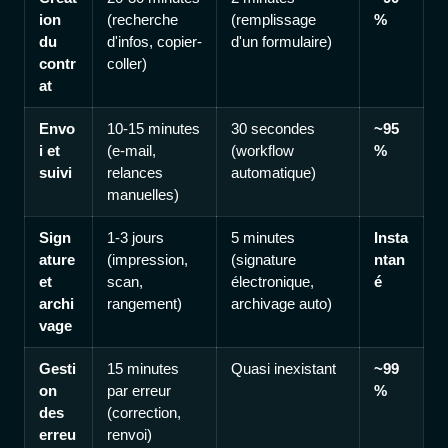
ion
(recherche
(remplissage
%
du
d'infos, copier-
d'un formulaire)
contr
coller)
at
Envo
10-15 minutes
30 secondes
~95
i et
(e-mail,
(workflow
%
suivi
relances
automatique)
manuelles)
Sign
1-3 jours
5 minutes
Insta
ature
(impression,
(signature
ntan
et
scan,
électronique,
é
archi
rangement)
archivage auto)
vage
Gesti
15 minutes
Quasi inexistant
~99
on
par erreur
%
des
(correction,
erreu
renvoi)