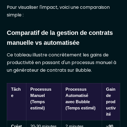
Pour visualiser l'impact, voici une comparaison
simple :
Comparatif de la gestion de contrats
manuelle vs automatisée
Ce tableau illustre concrètement les gains de
productivité en passant d'un processus manuel à
un générateur de contrats sur Bubble.
Tâch
Processus
Processus
Gain
e
Manuel
Automatisé
de
(Temps
avec Bubble
prod
estimé)
(Temps estimé)
uctiv
ité
Créat
20-30 minutes
2 minutes
~90