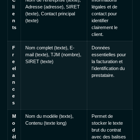
li
Adresse (adresse), SIRET
légales et de
e
(texte), Contact principal
contact pour
n
(texte)
identifier
ts
clairement le
client.
F
Nom complet (texte), E-
Données
r
mail (texte), TJM (nombre),
essentielles pour
e
SIRET (texte)
la facturation et
el
l'identification du
a
prestataire.
n
c
e
s
M
Nom du modèle (texte),
Permet de
o
Contenu (texte long)
stocker le texte
d
brut du contrat
èl
avec des balises