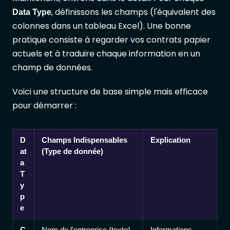
, définissons les champs (l'équivalent des
Data Type
colonnes dans un tableau Excel). Une bonne
pratique consiste à regarder vos contrats papier
actuels et à traduire chaque information en un
champ de données.
Voici une structure de base simple mais efficace
pour démarrer :
D
Champs Indispensables
Explication
at
(Type de donnée)
a
T
y
p
e
C
Nom de l'entreprise (texte),
Informations