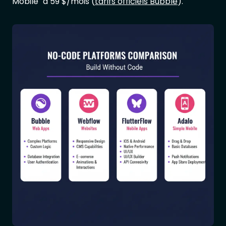
Mobile" à 59 $/mois (
tarifs officiels Bubble
).