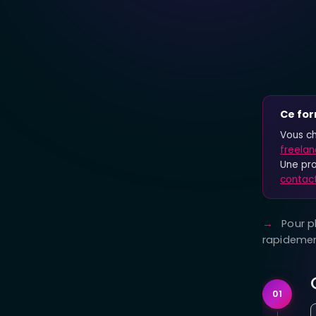
Ce for
Vous ch
freela
Une pro
contac
Pour pl
rapidemen
01