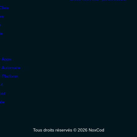
Claw
es
n
le
 Apps
 Automate
 Platform
44
pot
de
Tous droits réservés © 2026 NoxCod