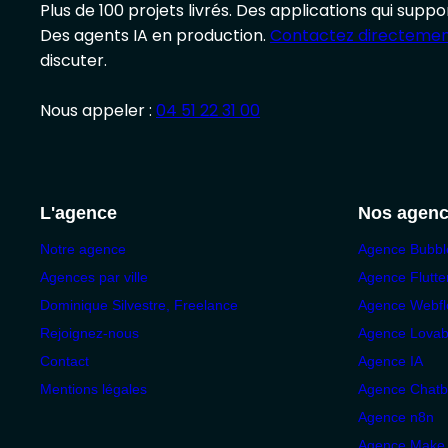
Plus de 100 projets livrés. Des applications qui suppo
Des agents IA en production.
Contactez directemen
Passer au RD
discuter.
Nous appeler :
04 51 22 31 00
L'agence
Nos agen
Notre agence
Agence Bubbl
Agences par ville
Agence Flutte
Dominique Silvestre, Freelance
Agence Webf
Rejoignez-nous
Agence Lovab
Contact
Agence IA
Mentions légales
Agence Chatb
Agence n8n
Agence Make