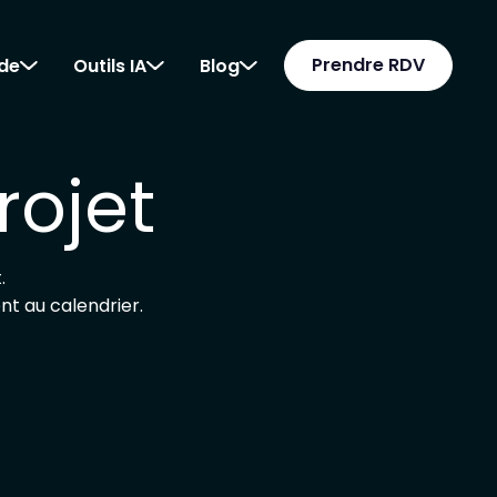
Prendre RDV
ode
Outils IA
Blog
rojet
.
nt au calendrier.