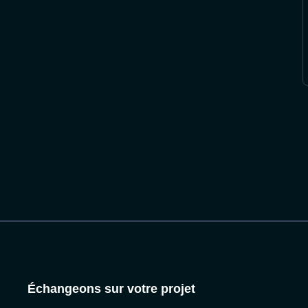
Notre IA analyse votre projet
Analyse en cours…
Échangeons sur votre projet