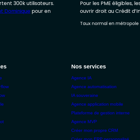
rtent 300k utilisateurs.
Pour les PME éligibles, 
t Dominique
pour en
ouvrir droit au Crédit d’
V
Taux normal en métropole :
ces
Nos services
e
Agence IA
rflow
Agence automatisation
low
IA souveraine
le
Agence application mobile
Plateforme de gestion interne
ot
Agence MVP
Créer mon propre CRM
Créer mon ERP personnalisé