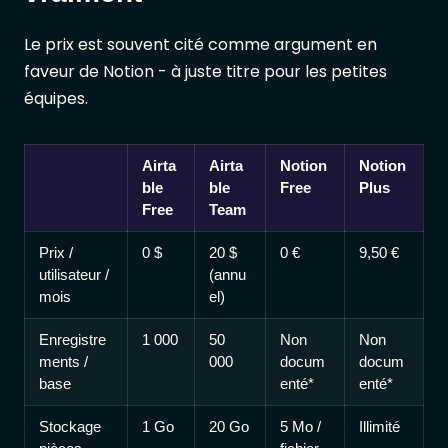
Le prix est souvent cité comme argument en
faveur de Notion - à juste titre pour les petites
équipes.
Airta
Airta
Notion
Notion
ble
ble
Free
Plus
Free
Team
Prix /
0 $
20 $
0 €
9,50 €
utilisateur /
(annu
mois
el)
Enregistre
1 000
50
Non
Non
ments /
000
docum
docum
base
enté*
enté*
Stockage
1 Go
20 Go
5 Mo /
Illimité