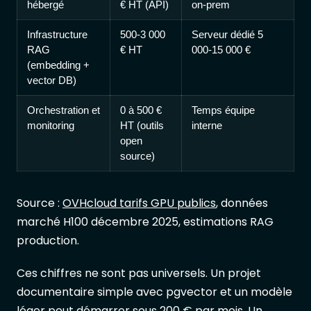
hébergé
€ HT (API)
on-prem
Infrastructure
500-3 000
Serveur dédié 5
RAG
€ HT
000-15 000 €
(embedding +
vector DB)
Orchestration et
0 à 500 €
Temps équipe
monitoring
HT (outils
interne
open
source)
Source :
OVHcloud tarifs GPU publics
, données
marché H100 décembre 2025, estimations RAG
production.
Ces chiffres ne sont pas universels. Un projet
documentaire simple avec pgvector et un modèle
léger peut démarrer sous 200 € par mois. Un