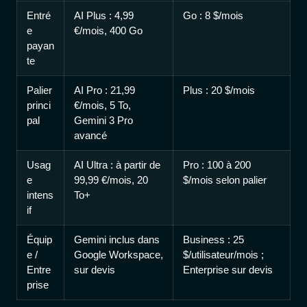
Entré
AI Plus : 4,99
Go : 8 $/mois
e
€/mois, 400 Go
payan
te
Palier
AI Pro : 21,99
Plus : 20 $/mois
princi
€/mois, 5 To,
pal
Gemini 3 Pro
avancé
Usag
AI Ultra : à partir de
Pro : 100 à 200
e
99,99 €/mois, 20
$/mois selon palier
intens
To+
if
Équip
Gemini inclus dans
Business : 25
e /
Google Workspace,
$/utilisateur/mois ;
Entre
sur devis
Enterprise sur devis
prise