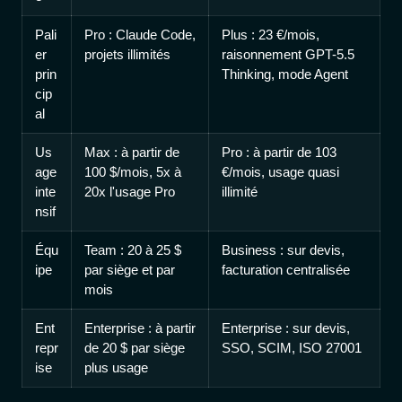
Pali
Pro : Claude Code,
Plus : 23 €/mois,
er
projets illimités
raisonnement GPT-5.5
prin
Thinking, mode Agent
cip
al
Us
Max : à partir de
Pro : à partir de 103
age
100 $/mois, 5x à
€/mois, usage quasi
inte
20x l'usage Pro
illimité
nsif
Équ
Team : 20 à 25 $
Business : sur devis,
ipe
par siège et par
facturation centralisée
mois
Ent
Enterprise : à partir
Enterprise : sur devis,
repr
de 20 $ par siège
SSO, SCIM, ISO 27001
ise
plus usage